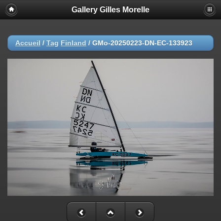
Gallery Gilles Morelle
Accueil
/
Tag
Finland
/
GMo-20250223-DN-EC-133923