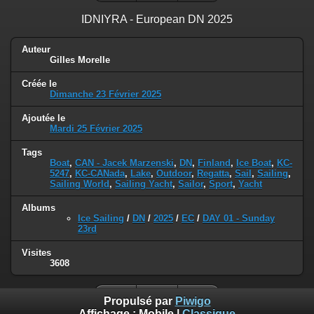
IDNIYRA - European DN 2025
Auteur
Gilles Morelle
Créée le
Dimanche 23 Février 2025
Ajoutée le
Mardi 25 Février 2025
Tags
Boat
,
CAN - Jacek Marzenski
,
DN
,
Finland
,
Ice Boat
,
KC-
5247
,
KC-CANada
,
Lake
,
Outdoor
,
Regatta
,
Sail
,
Sailing
,
Sailing World
,
Sailing Yacht
,
Sailor
,
Sport
,
Yacht
Albums
Ice Sailing
/
DN
/
2025
/
EC
/
DAY 01 - Sunday
23rd
Visites
3608
Propulsé par
Piwigo
Affichage :
Mobile
|
Classique