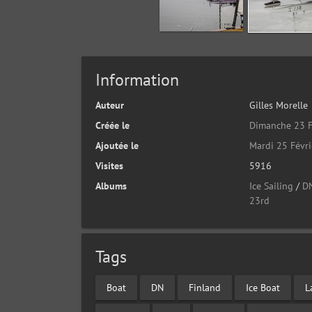
Information
Auteur
Gilles Morelle
Créée le
Dimanche 23 F
Ajoutée le
Mardi 25 Févr
Visites
5916
Albums
Ice Sailing
/
D
23rd
Tags
Boat
DN
Finland
Ice Boat
L