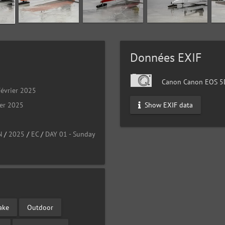
Données EXIF
Canon Canon EOS 5D
évrier 2025
Show EXIF data
ier 2025
N
/
2025
/
EC
/
DAY 01 - Sunday
ake
Outdoor