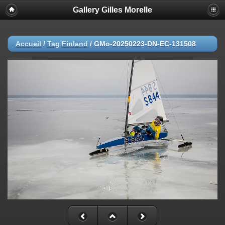
Gallery Gilles Morelle
Accueil
/
Tag
Finland
/
GMo-20250223-DN-EC-131508