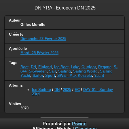
IDNIYRA - European DN 2025
Auteur
Gilles Morelle
Créée le
Dimanche 23 Février 2025
Ajoutée le
Mardi 25 Février 2025
Tags
Boat
,
DN
,
Finland
,
Ice Boat
,
Lake
,
Outdoor
,
Regatta
,
S-
844
,
S-Sweden
,
Sail
,
Sailing
,
Sailing World
,
Sailing
Yacht
,
Sailor
,
Sport
,
SWE - Max Koszela
,
Yacht
Albums
Ice Sailing
/
DN
/
2025
/
EC
/
DAY 01 - Sunday
23rd
Visites
3970
Propulsé par
Piwigo
Affichage :
Mobile
|
Classique