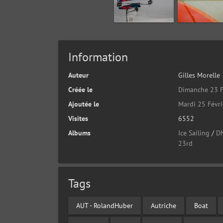
Information
Auteur
Gilles Morelle
Créée le
Dimanche 23 F
Ajoutée le
Mardi 25 Févr
Visites
6552
Albums
Ice Sailing
/
D
23rd
Tags
AUT - RolandHuber
Autriche
Boat