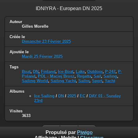
IDNIYRA - European DN 2025
Auteur
Gilles Morelle
Créée le
Dimanche 23 Février 2025
Ajoutée le
Mardi 25 Février 2025
Tags
Boat
,
DN
,
Finland
,
Ice Boat
,
Lake
,
Outdoor
,
P-247
,
P-
Poland
,
POL - Maciej Brosz
,
Regatta
,
Sail
,
Sailing
,
Sailing World
,
Sailing Yacht
,
Sailor
,
Sport
,
Yacht
Albums
Ice Sailing
/
DN
/
2025
/
EC
/
DAY 01 - Sunday
23rd
Visites
3633
Propulsé par
Piwigo
Affichage :
Mobile
|
Classique