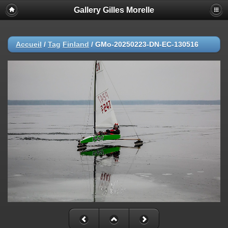
Gallery Gilles Morelle
Accueil
/
Tag
Finland
/
GMo-20250223-DN-EC-130516