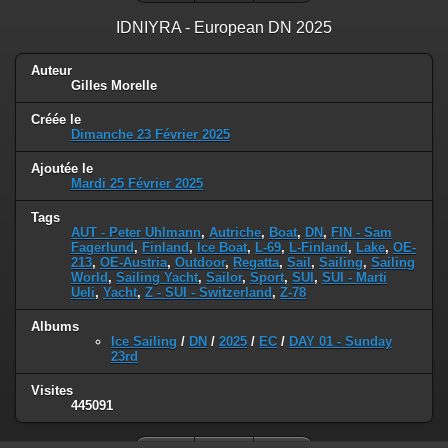
IDNIYRA - European DN 2025
Auteur
Gilles Morelle
Créée le
Dimanche 23 Février 2025
Ajoutée le
Mardi 25 Février 2025
Tags
AUT - Peter Uhlmann
,
Autriche
,
Boat
,
DN
,
FIN - Sam
Fagerlund
,
Finland
,
Ice Boat
,
L-69
,
L-Finland
,
Lake
,
OE-
213
,
OE-Austria
,
Outdoor
,
Regatta
,
Sail
,
Sailing
,
Sailing
World
,
Sailing Yacht
,
Sailor
,
Sport
,
SUI
,
SUI - Marti
Ueli
,
Yacht
,
Z - SUI - Switzerland
,
Z-78
Albums
Ice Sailing
/
DN
/
2025
/
EC
/
DAY 01 - Sunday
23rd
Visites
445091