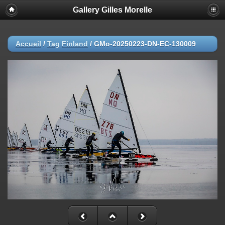
Gallery Gilles Morelle
Accueil
/
Tag
Finland
/
GMo-20250223-DN-EC-130009