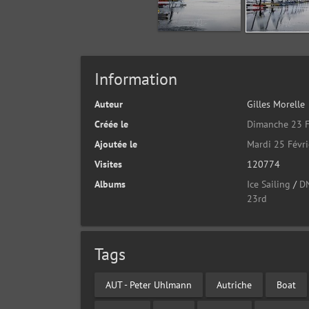
Information
Auteur
Gilles Morelle
Créée le
Dimanche 23 F
Ajoutée le
Mardi 25 Févr
Visites
120774
Albums
Ice Sailing
/
D
23rd
Tags
AUT - Peter Uhlmann
Autriche
Boat