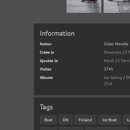
Information
Auteur
Gilles Morelle
Créée le
Dimanche 23 F
Ajoutée le
Mardi 25 Févr
Visites
3745
Albums
Ice Sailing
/
D
23rd
Tags
Boat
DN
Finland
Ice Boat
L