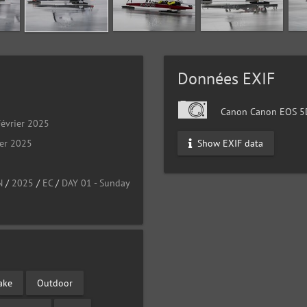
Données EXIF
Canon Canon EOS 5D
évrier 2025
Show EXIF data
ier 2025
N
/
2025
/
EC
/
DAY 01 - Sunday
ake
Outdoor