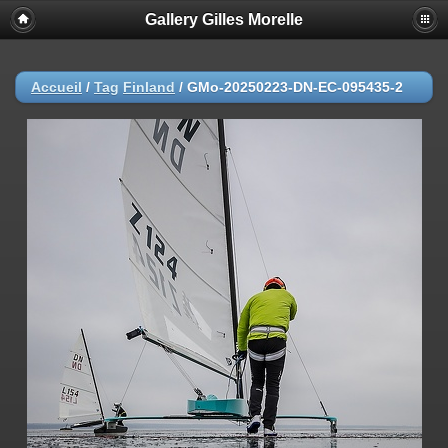
Gallery Gilles Morelle
Accueil
/
Tag
Finland
/
GMo-20250223-DN-EC-095435-2